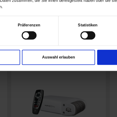
 Daten zusammen, die Sie ihnen bereitgestellt haben oder die s
n.
Einachser
Rangierantrieb
Präferenzen
Statistiken
MEHR ERFAHREN
Auswahl erlauben