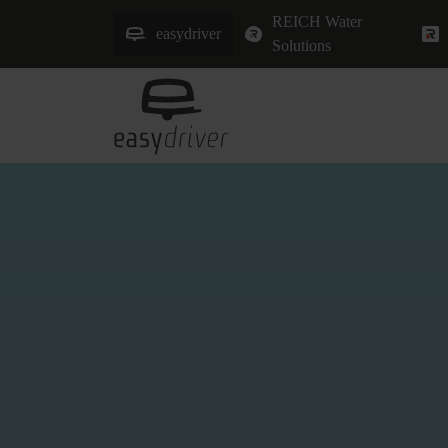
REICH Water
easydriver
Solutions