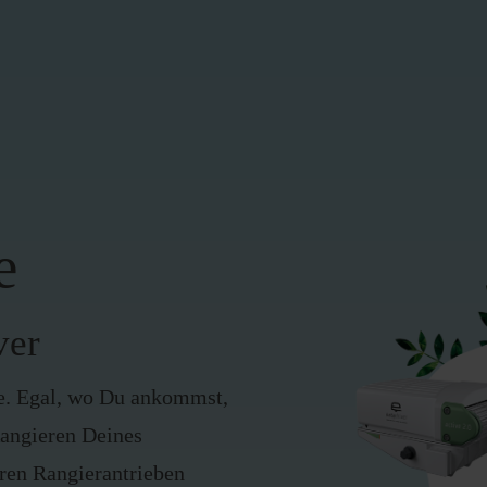
e
ver
e. Egal, wo Du ankommst,
angieren Deines
ren Rangierantrieben