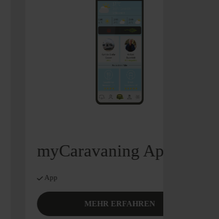
myCaravaning App
App
MEHR ERFAHREN