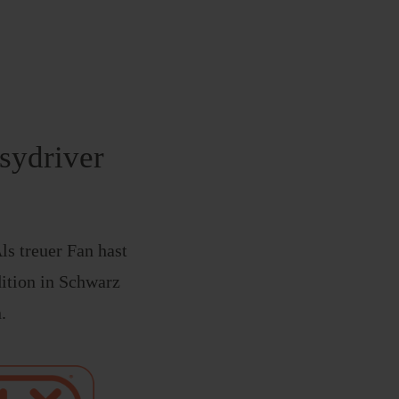
asydriver
s treuer Fan hast
dition in Schwarz
.