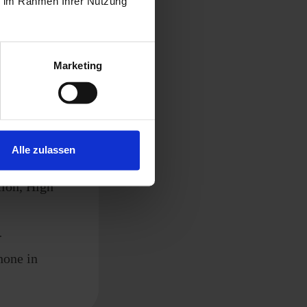
ie im Rahmen Ihrer Nutzung
rt der
n
Marketing
Alle zulassen
„Plus X
tion, High
-
hone in