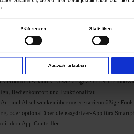
 Daten zusammen, die Sie ihnen bereitgestellt haben oder die s
optimalen und einzigartigen Hightech-Materialmix spa
n.
an Gewicht und verhindert effektiv Rost.
er Anschwenkmechanismus mit Hochleistungsgleitlager
Präferenzen
Statistiken
 Ankuppeln
denfreiheit
Steuerung mit Rückmeldung der Antriebseinheit
Auswahl erlauben
t mit dem „Red Dot Award: Product Design“ und dem 
es Produkt des Jahres“ sowie ausgezeichnet für Innova
sign, Bedienkomfort und Funktionalität
s An- und Abschwenken über unsere serienmäßige Funk
ng, oder optional über die easydriver-App fürs Smartp
mit dem App-Controller