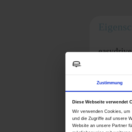
Eigensc
easydrive
selbst wenn 
einzigartig 
Zustimmung
ein echtes K
ideale und 
Diese Webseite verwendet 
großen Ansc
Wir verwenden Cookies, um I
und die Zugriffe auf unsere 
sicheres un
Website an unsere Partner fü
durch neues