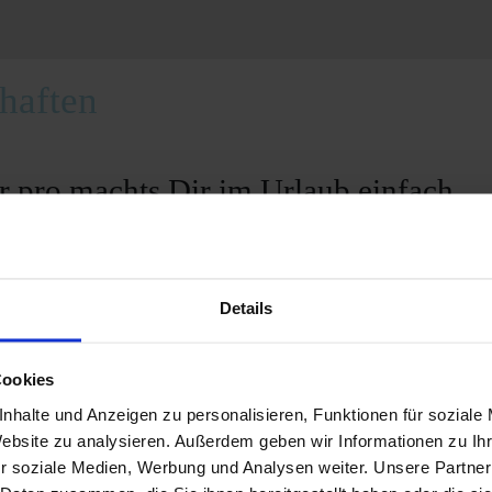
haften
r pro machts Dir im Urlaub einfach.
es eng wird, sorglos einfach rangieren
patentierte Technik
Details
raftpaket
sichere Kraftübertragung von der Antriebsrolle auf den 
Cookies
hwenkweg und innovative Rollenoberfläche
nhalte und Anzeigen zu personalisieren, Funktionen für soziale
Website zu analysieren. Außerdem geben wir Informationen zu I
d schonendes Anpressen an den Reifen
r soziale Medien, Werbung und Analysen weiter. Unsere Partner
 Design: einfach schön und kompakt