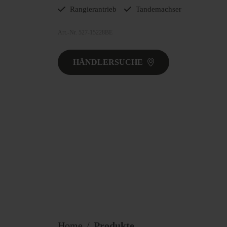
Rangierantrieb
Tandemachser
Art.-Nr. 527-15228BE
HÄNDLERSUCHE
Home
Produkte