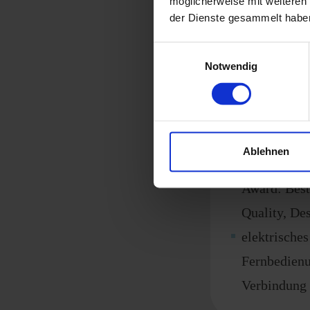
möglicherweise mit weiteren
Mit seinem 
der Dienste gesammelt habe
easydriver 
Einwilligungsauswahl
einzigartig
Notwendig
einfachstes
optimale Bo
innovative 
Ablehnen
preisgekrön
Award: Best
Quality, De
elektrische
Fernbedienu
Verbindung 