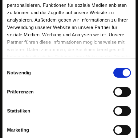
personalisieren, Funktionen für soziale Medien anbieten
zu können und die Zugriffe auf unsere Website zu
Vorname
analysieren. Außerdem geben wir Informationen zu Ihrer
Verwendung unserer Website an unsere Partner für
soziale Medien, Werbung und Analysen weiter. Unsere
Partner führen diese Informationen möglicherweise mit
Ich stimme zu, andere Benachrichtigungen von
weiteren Daten zusammen, die Sie ihnen bereitgestellt
Reich GmbH Regel- und Sicherheitstechnik zu
haben oder die sie im Rahmen Ihrer Nutzung der Dienste
erhalten und stimme den
Datenschutzrichtlinien
gesammelt haben.
Einwilligungsauswahl
mit "Einsenden" zu.
Notwendig
Präferenzen
Statistiken
Infos zum Unternehmen
Marketing
Presse