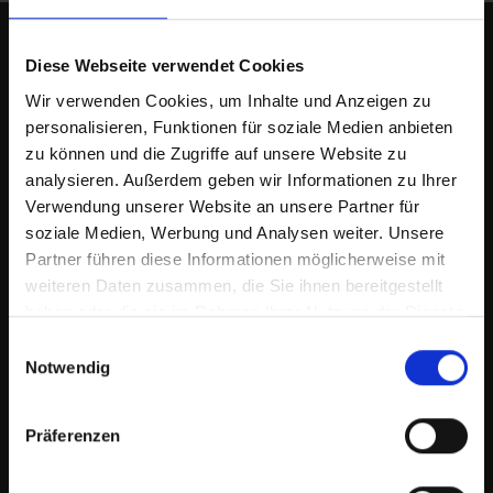
Diese Webseite verwendet Cookies
Wir verwenden Cookies, um Inhalte und Anzeigen zu
Jetzt zum Newsletter anmelden!
personalisieren, Funktionen für soziale Medien anbieten
zu können und die Zugriffe auf unsere Website zu
E-Mail
*
analysieren. Außerdem geben wir Informationen zu Ihrer
Verwendung unserer Website an unsere Partner für
soziale Medien, Werbung und Analysen weiter. Unsere
Partner führen diese Informationen möglicherweise mit
Vorname
weiteren Daten zusammen, die Sie ihnen bereitgestellt
haben oder die sie im Rahmen Ihrer Nutzung der Dienste
gesammelt haben.
Einwilligungsauswahl
Notwendig
Ich stimme zu, andere Benachrichtigungen von
Reich GmbH Regel- und Sicherheitstechnik zu
Präferenzen
erhalten und stimme den
Datenschutzrichtlinien
mit "Einsenden" zu.