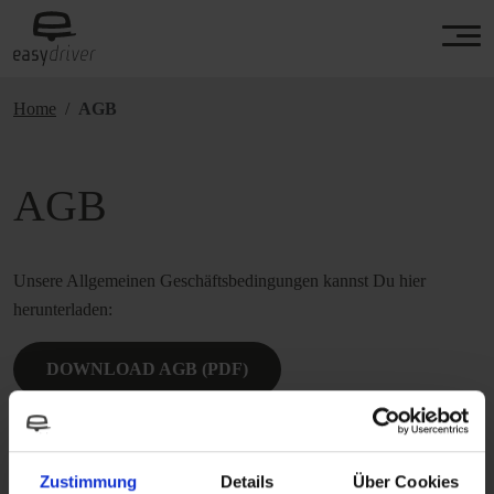
Home
AGB
AGB
Unsere Allgemeinen Geschäftsbedingungen kannst Du hier
herunterladen:
DOWNLOAD AGB (PDF)
Zustimmung
Details
Über Cookies