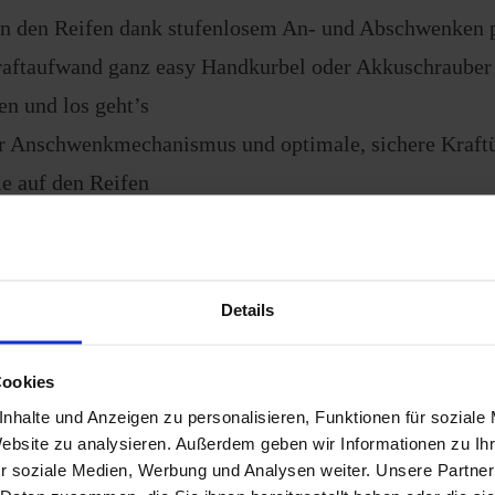
n den Reifen dank stufenlosem An- und Abschwenken p
raftaufwand ganz easy Handkurbel oder Akkuschrauber 
en und los geht’s
er Anschwenkmechanismus und optimale, sichere Kraft
le auf den Reifen
chwenkweg für maximale Flexibilität beim Anbau
lich kraftvoll dank patentierter Technik
ewicht durch einzigartigen Hightech-Materialmix
Details
ign-Gehäuse schützt optimal vor Korrosion
ür noch kraftvolleres, sicheres Rangieren – auch bei St
Cookies
s, Schlamm oder unwegsamem Gelände einfaches Ank
nhalte und Anzeigen zu personalisieren, Funktionen für soziale
Website zu analysieren. Außerdem geben wir Informationen zu I
denfreiheit
r soziale Medien, Werbung und Analysen weiter. Unsere Partner
ntuitiv-einfache easydriver-Bedienung – auch wenn’s m