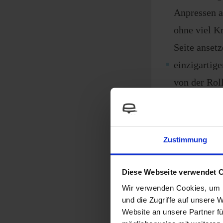
Anpressen a
ohne viel K
Seite ansetz
einzigartig
von der Rol
größter Ans
außergewöhn
ein Leichtg
Zustimmung
starkes Des
mehr Grip f
Diese Webseite verwendet 
nassem Gra
Wir verwenden Cookies, um I
und die Zugriffe auf unsere 
optimale Bo
Website an unsere Partner fü
prämierte i