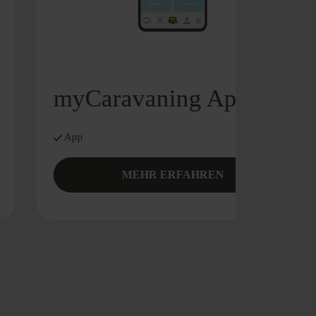
myCaravaning App
App
MEHR ERFAHREN