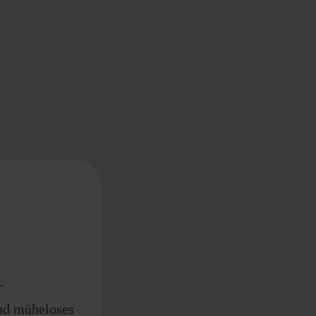
–
und müheloses