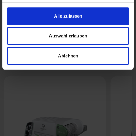
Alle zulassen
Auswahl erlauben
Das könnte Dir auch gefallen
Ablehnen