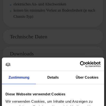
elektrisches An- und Abschwenken
keinen bis minimalen Verlust an Bodenfreiheit (je nach
Chassis-Typ)
Technische Daten
Downloads
Zustimmung
Details
Über Cookies
Passendes Zubehör
Diese Webseite verwendet Cookies
Wir verwenden Cookies, um Inhalte und Anzeigen zu