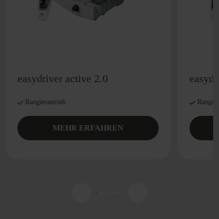
easydriver active 2.0
easydr
Rangierantrieb
Rangier
MEHR ERFAHREN