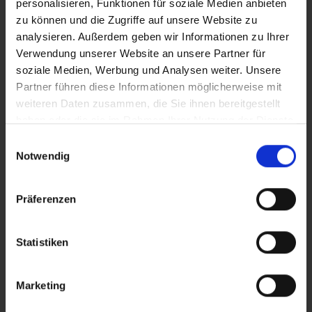
personalisieren, Funktionen für soziale Medien anbieten
zu können und die Zugriffe auf unsere Website zu
analysieren. Außerdem geben wir Informationen zu Ihrer
Verwendung unserer Website an unsere Partner für
soziale Medien, Werbung und Analysen weiter. Unsere
Partner führen diese Informationen möglicherweise mit
weiteren Daten zusammen, die Sie ihnen bereitgestellt
haben oder die sie im Rahmen Ihrer Nutzung der Dienste
gesammelt haben.
Einwilligungsauswahl
Notwendig
Präferenzen
Easy Wheel
easydr
Statistiken
Sicherheit und Zubehör
Sicherh
Marketing
MEHR ERFAHREN