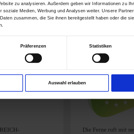
Website zu analysieren. Außerdem geben wir Informationen zu I
r soziale Medien, Werbung und Analysen weiter. Unsere Partner
zu Hause, sondern auch auf Reisen ein großes
 Daten zusammen, die Sie ihnen bereitgestellt haben oder die s
n.
 darauf achten, Abfall so gut es geht zu
ekt zu trennen.
Präferenzen
Statistiken
Auswahl erlauben
 REICH-
Die Ferne ruft mit n