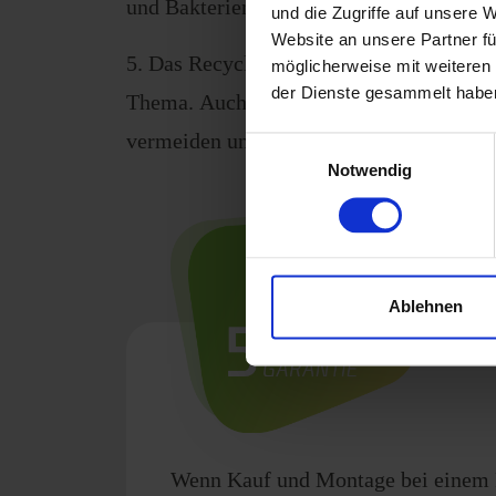
und Bakterien, aber lieb zur Umwelt.
und die Zugriffe auf unsere 
Website an unsere Partner fü
5. Das Recycling von Müll ist nicht nur 
möglicherweise mit weiteren
der Dienste gesammelt habe
Thema. Auch im Campingurlaub solltet ihr
vermeiden und den anfallenden Müll korr
Einwilligungsauswahl
Notwendig
Ablehnen
Wenn Kauf und Montage bei einem