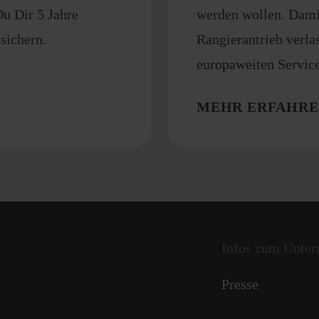
Du Dir 5 Jahre
werden wollen. Dami
sichern.
Rangierantrieb verlas
europaweiten Service
MEHR ERFAHR
Infos zum Unte
Presse