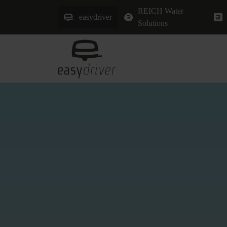
REICH Water
easydriver
Solutions