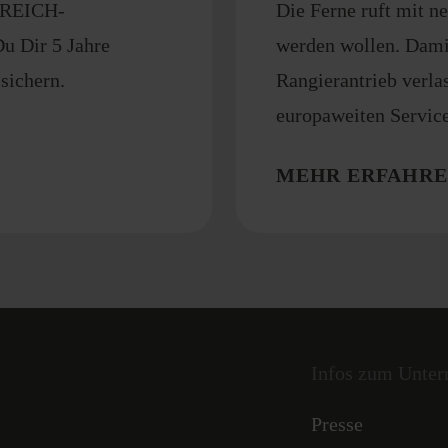
 REICH-
Die Ferne ruft mit n
Du Dir 5 Jahre
werden wollen. Dami
sichern.
Rangierantrieb verlas
europaweiten Service
MEHR ERFAHR
Infos zum Unte
Presse