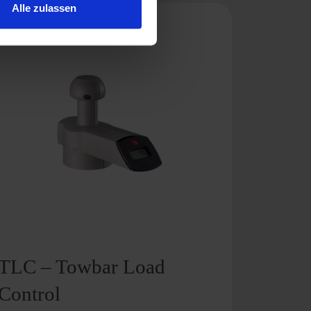
Alle zulassen
TLC – Towbar Load
Control