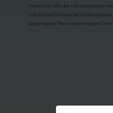
beladen ist. Mit den Fahrzeugwaagen von
Kilo Deines Zuhause auf Rädern bestens 
ausgewogene Tour und ein ruhiges Gewis