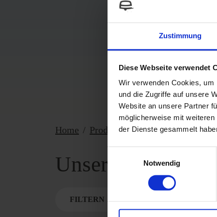
Zustimmung
Diese Webseite verwendet 
Wir verwenden Cookies, um I
und die Zugriffe auf unsere 
Website an unsere Partner fü
möglicherweise mit weiteren
Home
Produkte
Fahrzeugwaagen
der Dienste gesammelt habe
Einwilligungsauswahl
Unsere Fahrzeugw
Notwendig
FILTERN