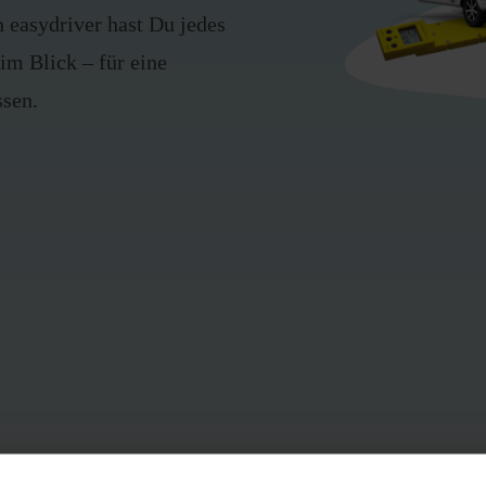
 easydriver hast Du jedes
im Blick – für eine
sen.