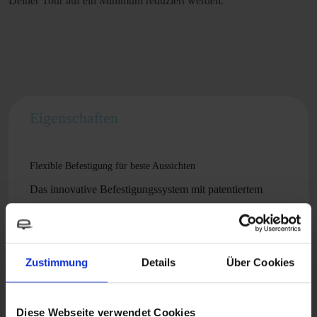
Deiner Tour auf ein Minimum reduziert werden.
Eigenschaften
Flexible Befestigung für beste Aussichten
Das innovative Befestigungssystem mit patentiertem
Gelenkkopf sorgt nicht nur für stabilen Halt und
flexibelste Befestigungsmöglichkeiten, sondern auch für
eine besonders einfache und schnelle Montage.
Zustimmung
Details
Über Cookies
Die Befestigung ist wahlweise oben oder unten am
Wohnwagenspiegel möglich. Der Klemmspiegel passt
auf fast alle gängigen Wohnwagenspiegel und
Diese Webseite verwendet Cookies