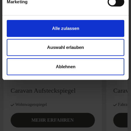
Marketing
Alle zulassen
Auswahl erlauben
Ablehnen
Caravan Aufsteckspiegel
Carava
Wohnwagenspiegel
Fahrze
MEHR ERFAHREN