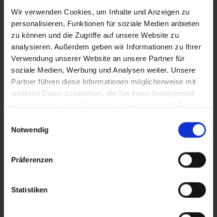
entspricht den gesetzlichen E-Normen.
Wir verwenden Cookies, um Inhalte und Anzeigen zu
personalisieren, Funktionen für soziale Medien anbieten
Varianten und Zubehör
zu können und die Zugriffe auf unsere Website zu
Speed Fix Mirror 2er-Set mit Konvexglas
analysieren. Außerdem geben wir Informationen zu Ihrer
Speed Fix Mirror XXL (für breitere Wohnwagen) 2er-
Verwendung unserer Website an unsere Partner für
Set mit Konvexglas
soziale Medien, Werbung und Analysen weiter. Unsere
Partner führen diese Informationen möglicherweise mit
Speed Fix Mirror 2er-Set mit Flachglas
weiteren Daten zusammen, die Sie ihnen bereitgestellt
Speed Fix Mirror XXL (für breitere Wohnwagen) 2er-
haben oder die sie im Rahmen Ihrer Nutzung der Dienste
Set mit Flachglas
gesammelt haben.
Einwilligungsauswahl
Notwendig
Das könnte Dir auch gefallen
Präferenzen
Statistiken