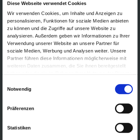
Diese Webseite verwendet Cookies
Wir verwenden Cookies, um Inhalte und Anzeigen zu
personalisieren, Funktionen für soziale Medien anbieten
zu können und die Zugriffe auf unsere Website zu
analysieren. Außerdem geben wir Informationen zu Ihrer
Verwendung unserer Website an unsere Partner für
Verzeker uzelf nu van 5
soziale Medien, Werbung und Analysen weiter. Unsere
Partner führen diese Informationen möglicherweise mit
weiteren Daten zusammen, die Sie ihnen bereitgestellt
jaar
haben oder die sie im Rahmen Ihrer Nutzung der Dienste
gesammelt haben.
garantie op easydriver
Einwilligungsauswahl
Notwendig
Gegarandeerd easydriver
Präferenzen
Zorgeloos kamperen dankzij een gratis garantieverlenging: Als de
aankoop en installatie door een REICH servicepartner zijn
Statistiken
uitgevoerd, verlengen wij de reguliere garantieperiode van uw