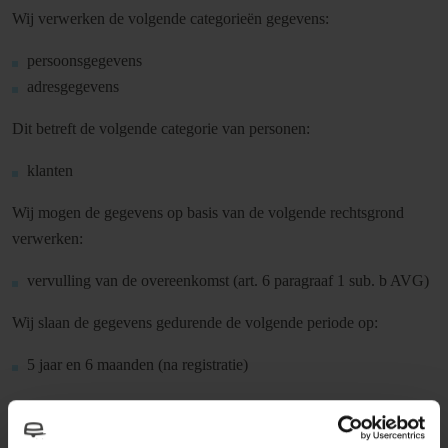
Wij verwerken de volgende categorieën gegevens:
persoonsgegevens
adresgegevens
Dit betreft de volgende categorie van personen:
klanten
Wij mogen de gegevens op basis van de volgende rechtsgrond
verwerken:
vervulling van de overeenkomst (art. 6 paragraaf 1 sub. b AVG)
Wij slaan de gegevens gedurende de volgende periode op:
5 jaar en 6 maanden (na registratie)
In het kader van de verwerking dragen wij de gegevens binnen de
onderneming en binnen Europa over.