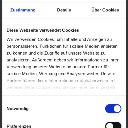
Als betrokken persoon hebt u wat betreft deze verwerking de
Zustimmung
Details
Über Cookies
volgende rechten:
Recht op informatie (alle informatie van deze aanwijzing kunt u
Diese Webseite verwendet Cookies
ook te allen tijde opvragen)
Wir verwenden Cookies, um Inhalte und Anzeigen zu
Recht op wissen van de gegevens (tenzij hier wettelijke
personalisieren, Funktionen für soziale Medien anbieten
termijnen voor gelden)
zu können und die Zugriffe auf unsere Website zu
Recht op vergetelheid (als er gegevens zijn verstrekt, dan moeten
analysieren. Außerdem geben wir Informationen zu Ihrer
wij de ontvangers oproepen deze te wissen)
Verwendung unserer Website an unsere Partner für
Recht op overdraagbaarheid van gegevens (als u wilt, moeten
soziale Medien, Werbung und Analysen weiter. Unsere
wij de gegevens aan een derde in machineleesbare vorm
Partner führen diese Informationen möglicherweise mit
overdragen)
weiteren Daten zusammen, die Sie ihnen bereitgestellt
Recht op informeren over bijzondere categorieën van
haben oder die sie im Rahmen Ihrer Nutzung der Dienste
gesammelt haben.
persoonsgegevens
Einwilligungsauswahl
Notwendig
Recht van bezwaar tegen de gegevensverwerking
Recht op rectificatie indien de gegevens onjuist zijn
Recht van bezwaar bij de toezichthoudende autoriteit
Präferenzen