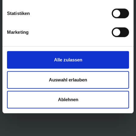
Batteries and chargers
Statistiken
A warm shower in the caravan in the morning, cosy lighting in the
evening and the manoeuvring device has already done a great job?
Marketing
No matter where you go with your leisure vehicle, with the electric
power supply from Easydriver you'll be energised on tour. For a
relaxed holiday - from start to finish.
Alle zulassen
Auswahl erlauben
Ablehnen