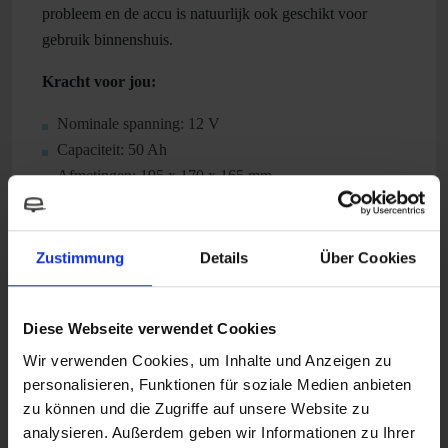
probleem en de accu is natuurlijk ook geschikt voor
gebruik binnenshuis.
Kracht voor jou:
Nominale spanning: 12 V
Capaciteit: 50 Ah
Afmetingen: 195 x 170 x 165 mm
Gewicht: ongeveer 14,3 kg
Zustimmung
Details
Über Cookies
Technische attributen
Diese Webseite verwendet Cookies
Wir verwenden Cookies, um Inhalte und Anzeigen zu
personalisieren, Funktionen für soziale Medien anbieten
Geschikte accessoires
zu können und die Zugriffe auf unsere Website zu
analysieren. Außerdem geben wir Informationen zu Ihrer