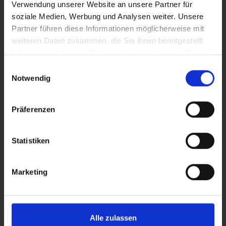
Verwendung unserer Website an unsere Partner für
soziale Medien, Werbung und Analysen weiter. Unsere
Partner führen diese Informationen möglicherweise mit
weiteren Daten zusammen, die Sie ihnen bereitgestellt
haben oder die sie im Rahmen Ihrer Nutzung der Dienste
gesammelt haben.
Einwilligungsauswahl
Notwendig
Präferenzen
Statistiken
Marketing
c-Go 10A
REIC
Batterij en oplader
Alle zulassen