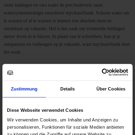
vieze leidingen en vies water de pret bederven: onze
watersysteemreiniger easydriver myclean®tank. Schoon water om
te wassen of af te wassen is immers een absolute must en
onmisbaar op vakantie. Het is dus zaak om vermoeide leidingen
nieuw leven in te blazen. In plaats van te schrobben, kun je je
ontspannen en verheugen op je vakantie, want myclean®tank doet
het werk.
Zustimmung
Details
Über Cookies
Diese Webseite verwendet Cookies
Wir verwenden Cookies, um Inhalte und Anzeigen zu
personalisieren, Funktionen für soziale Medien anbieten
zu können und die Zugriffe auf unsere Website zu