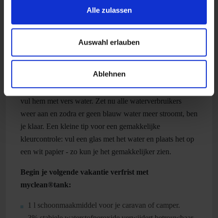
Alle zulassen
Als de tanks erg vuil zijn, kun je het reinigingsmiddel ook
een nacht laten inwerken.
Auswahl erlauben
Nadat het reinigingsmiddel is ingewerkt, is de volgende
stap het spoelen van de tank. Draai hiervoor alle kranen
Ablehnen
en andere waterverbruikers open en laat de tank helemaal
leeglopen. Spoel de watertank vervolgens grondig om en
vul hem met vers water. Zet nu alle waterverbruikers
weer aan en zodra er geen blauw water meer stroomt, ben
je klaar. Een kleine tip voor een gemakkelijke
kleurcontrole: vul een glas met het water en plaats het op
een wit papier - zo kun je het gemakkelijker zien.
Begin je volgende vakantie verfrist met
myclean®tank:
1 l schoonmaakmiddel voor je caravan of camper.
3% stabiele waterstofperoxide verwijdert betrouwbaar