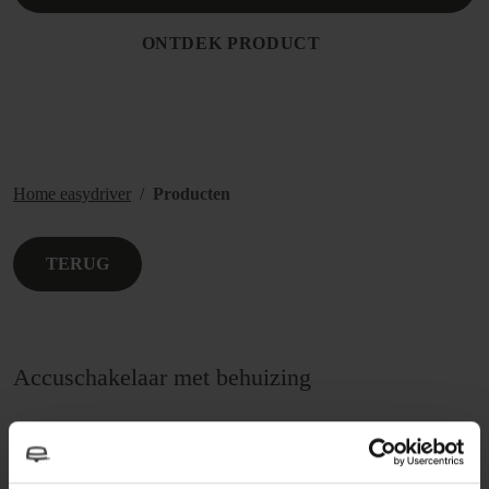
ONTDEK PRODUCT
Home easydriver
Producten
TERUG
Accuschakelaar met behuizing
Wil je ontspannen op vakantie en ook je accu rust gunnen? Met
onze accuschakelaar inclusief inbouwbehuizing kun je naar wens
een of meer accu's loskoppelen van het aangesloten elektrische