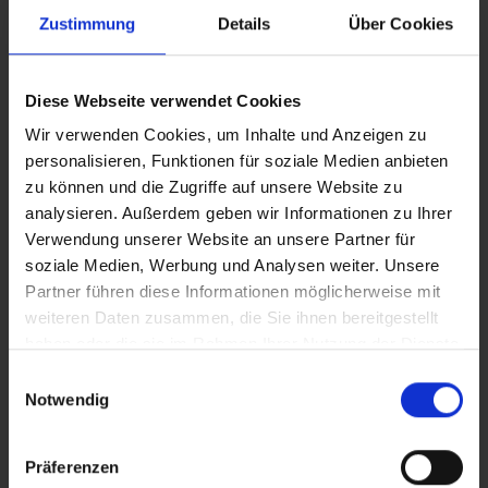
Zustimmung
Details
Über Cookies
systeem van het voertuig.
Wij geven jouw accu rust
Diese Webseite verwendet Cookies
Zo ben je goed voorbereid op kortsluiting en kabelbrand.
Wir verwenden Cookies, um Inhalte und Anzeigen zu
Daarnaast biedt onze slimme accuschakelaar bescherming tegen
personalisieren, Funktionen für soziale Medien anbieten
onbevoegd gebruik van je caravan en onbedoelde ontlading tijdens
zu können und die Zugriffe auf unsere Website zu
langere stilstand.
analysieren. Außerdem geben wir Informationen zu Ihrer
Verwendung unserer Website an unsere Partner für
soziale Medien, Werbung und Analysen weiter. Unsere
Partner führen diese Informationen möglicherweise mit
Dit vind je misschien ook leuk
weiteren Daten zusammen, die Sie ihnen bereitgestellt
haben oder die sie im Rahmen Ihrer Nutzung der Dienste
gesammelt haben.
Einwilligungsauswahl
Notwendig
Präferenzen