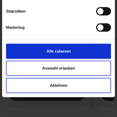
Statistiken
Marketing
Alle zulassen
Ontkoppelaar zonder behuizing
c-Go 
Auswahl erlauben
Batterij en oplader
Batterij
Ablehnen
READ MORE